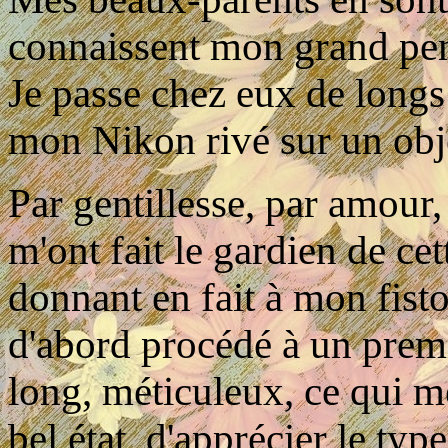
connaissent mon grand penc
Je passe chez eux de longs
mon Nikon rivé sur un obje
Par gentillesse, par amour, 
m'ont fait le gardien de ce
donnant en fait à mon fisto
d'abord procédé à un prem
long, méticuleux, ce qui me
bel état, d'apprécier le typ