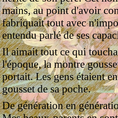
mains, au point d'avoir con
fabriquait tout avec n'impo
entendu parlé de ses capaci
Il aimait tout ce qui touch
l'époque, la montre gousset 
portait. Les gens étaient e
gousset de sa poche.
De génération en génération
Mes beaux-parents en sont d