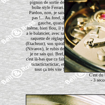
pignon de sortie de
boîte style Ferrari.
Pardon, non, je sais
pas !... Au fond, à
gauche, quand
même, bien flou, il y
a le balancier, avec sa
raquette de réglage
(Etachron), son spiral
(Nivarox), le rubis de
je ne sais qui. Bref,
c'est là-bas que ca fait
tictactictactictac, et
tout ça très vite !
C'est du
- 3 seco