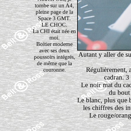
tombe sur un A4,
pleine page de la
Space 3 GMT.
LE CHOC.
La CHI était née en
moi.
Boitier moderne
avec ses deux
Autant y aller de su
poussoirs intégrés,
de même que la
Régulièrement, a
couronne.
cadran. 3 
Le noir mat du ca
du bout 
Le blanc, plus que b
les chiffres des i
Le rouge/orangé